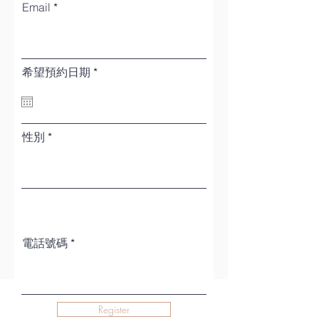
Email
r
希望預約日期
*
e
q
u
i
r
性別
e
d
電話號碼
Register