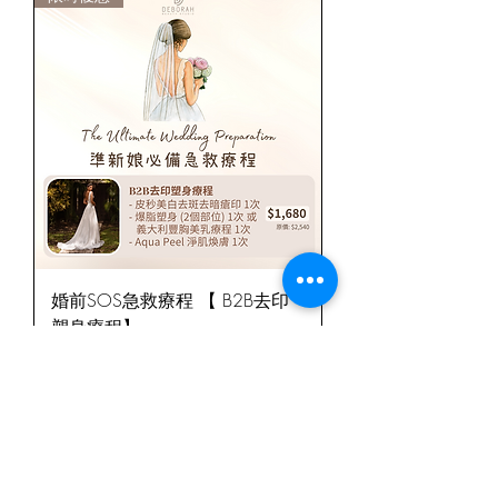
婚前SOS急救療程 【 B2B去印
塑身療程】
Regular Price
Sale Price
HK$2,540.00
HK$1,680.00
限時優惠